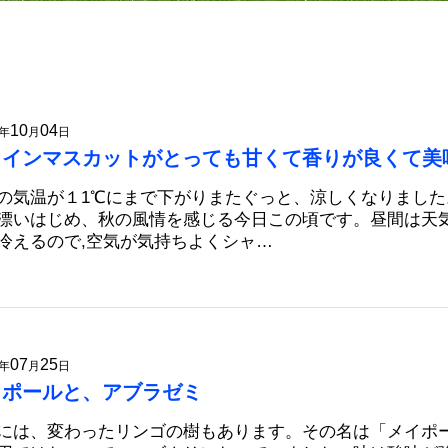
10
04
年
月
日
ャインマスカットがとっても甘くて香りが良くて美
の気温が１1℃にまで下がりまたぐっと、涼しくなりまし
漂いはじめ、秋の風情を感じる今日この頃です。昼間は天
冷えるので,空気が気持ちよくシャ…
07
25
年
月
日
イポールと、アブラゼミ
には、変わったリンゴの樹もあります。その名は「メイポー