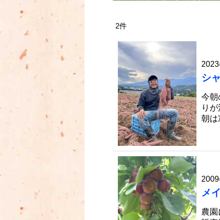
2
件
2023
シ
今朝
りが
朝は
2009
メ
農園