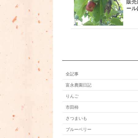
販売
ール
全記事
富永農園日記
りんご
市田柿
さつまいも
ブルーベリー