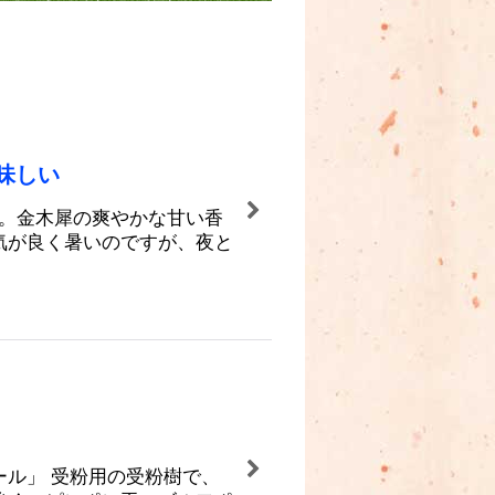
味しい
た。金木犀の爽やかな甘い香
気が良く暑いのですが、夜と
ル」 受粉用の受粉樹で、