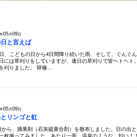
05
09
年
月
日
の日と言えば
5日、こどもの日から4日間降り続いた雨。そして、ぐんぐ
日には草刈りをしていますが、連日の草刈りで皆ヘトヘト
を刈りました。 研修…
05
09
年
月
日
陽とリンゴと虹
頭から、摘果剤（石灰硫黄合剤）を散布しました。日の出
一枚撮ってみました。あたり一面、温泉のような、匂い！