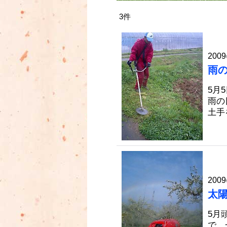
3
件
2009
雨
5月
雨の
土手
2009
太
5月
で、