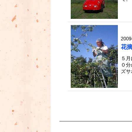
2009
花
５月
０分
ズサ