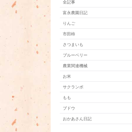
全記事
富永農園日記
りんご
市田柿
さつまいも
ブルーベリー
農業関連機械
お米
サクランボ
もも
ブドウ
おかあさん日記