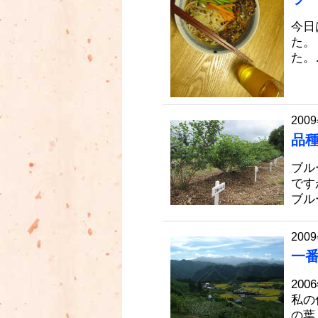
今日
た。
た。
2009
品
ブル
です
ブル
2009
一
20
私の
の葉