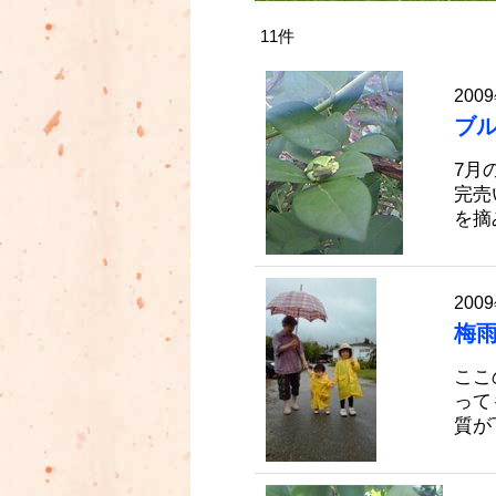
11
件
2009
ブ
7月
完売
を摘
2009
梅
ここ
って
質が