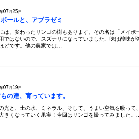
07
25
年
月
日
イポールと、アブラゼミ
には、変わったリンゴの樹もあります。その名は「メイポー
用ではないので、スズナリになっていました。味は酸味が
ほどです。他の農家では…
07
19
年
月
日
だもの達、育っています。
の光と、土の水、ミネラル、そして、うまい空気を吸って
大きくなっていく果実！今回はリンゴを撮ってみました。