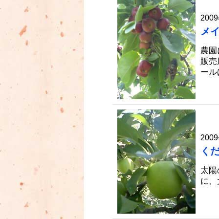
2009
メ
農園
販売
ール
2009
く
太陽
に、