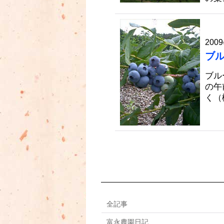
2009
ブ
ブル
の午
く（
全記事
富永農園日記