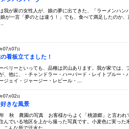
は我が家の女性人が、娘の夢に出てきた、「ラーメンハン
 娘が一言「夢のとは違う！」でも、食べて満足したのか、
…
07
07
年
月
日
種の看板立てました！
ーベリーといっても、品種は沢山あります。我が家では、
が、他に、・チャンドラー・ハーバード・レイトブルー・
ージェイ・ジャージー・レビール・…
07
02
年
月
日
番好きな風景
06年 秋 農園の写真 お客様からよく「桃源郷」と言われ
住んでいる地区を上から撮った写真です。小麦色に実った
、こんな所で汗水た…