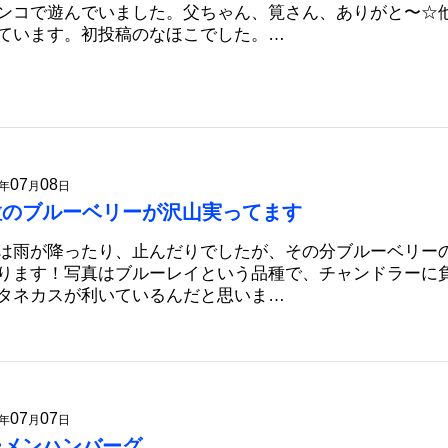
ンコで遊んでいました。父ちゃん、筧さん、ありがと〜☆
ています。初投稿のなほこでした。…
07
08
年
月
日
粒のブルーベリーが沢山実ってます
は雨が降ったり、止んだりでしたが、その分ブルーベリー
ります！写真はブルーレイという品種で、チャンドラーに
タネカスが利いているんだと思いま…
07
07
年
月
日
ーメンハンバーグ