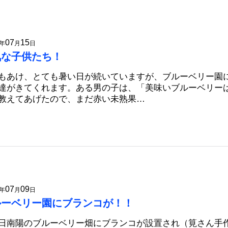
07
15
年
月
日
気な子供たち！
もあけ、とても暑い日が続いていますが、ブルーベリー園
達がきてくれます。ある男の子は、「美味いブルーベリー
教えてあげたので、まだ赤い未熟果…
07
09
年
月
日
ルーベリー園にブランコが！！
日南陽のブルーベリー畑にブランコが設置され（筧さん手