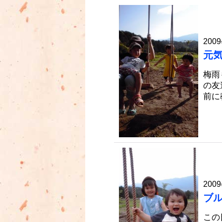
2009
元
梅雨
の友
前に
2009
ブ
この