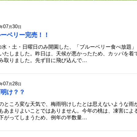
07
30
年
月
日
ルーベリー完売！！
の水・土・日曜日のみ開園した、「ブルーベリー食べ放題
いたしました。昨日は、天候が悪かったため、カッパを着
み取りました。先ず目に飛び込んで…
07
28
年
月
日
雨明け？？
のところ変な天気で、梅雨明けしたとは思えないような雨
もあまりよいことではありません。今年の桃は、凍害によ
下がってしまうため、例年の半数量…