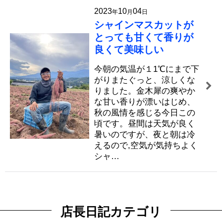
2023
10
04
年
月
日
シャインマスカットが
とっても甘くて香りが
良くて美味しい
今朝の気温が１1℃にまで下
がりまたぐっと、涼しくな
りました。金木犀の爽やか
な甘い香りが漂いはじめ、
秋の風情を感じる今日この
頃です。昼間は天気が良く
暑いのですが、夜と朝は冷
えるので,空気が気持ちよく
シャ…
店長日記カテゴリ