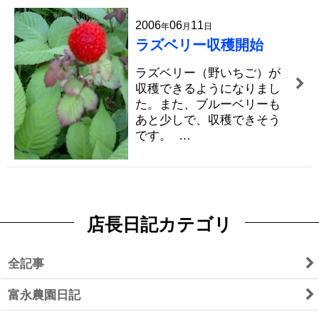
2006
06
11
年
月
日
ラズベリー収穫開始
ラズベリー（野いちご）が
収穫できるようになりまし
た。また、ブルーベリーも
あと少しで、収穫できそう
です。 …
店長日記カテゴリ
全記事
富永農園日記