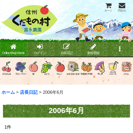
カート
問合せ
Online Shop Home
ログイン
店長日記
新規登録
ホーム
>
店長日記
>
2006年6月
2006年6月
1
件