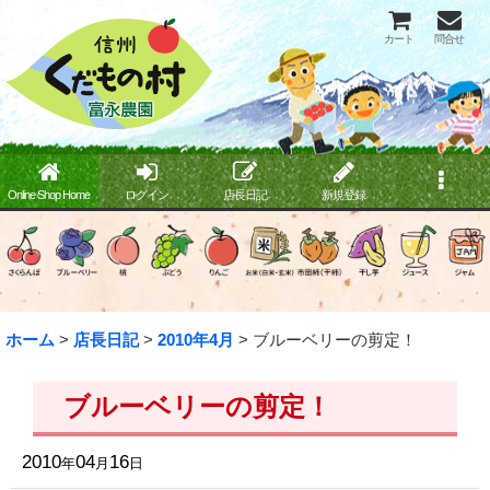
カート
問合せ
Online Shop Home
ログイン
店長日記
新規登録
ホーム
>
店長日記
>
2010年4月
>
ブルーベリーの剪定！
ブルーベリーの剪定！
2010
04
16
年
月
日