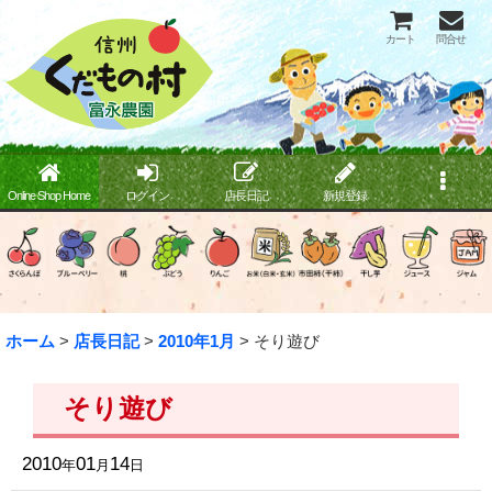
カート
問合せ
Online Shop Home
ログイン
店長日記
新規登録
ホーム
>
店長日記
>
2010年1月
>
そり遊び
そり遊び
2010
01
14
年
月
日