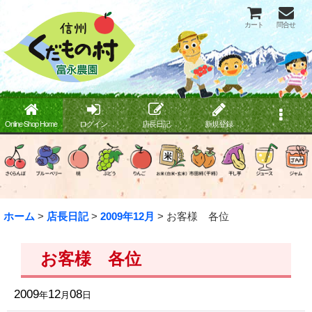
カート
問合せ
Online Shop Home
ログイン
店長日記
新規登録
ホーム
>
店長日記
>
2009年12月
>
お客様 各位
お客様 各位
2009
12
08
年
月
日