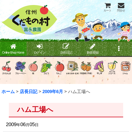
カート
問合せ
Online Shop Home
ログイン
店長日記
新規登録
ホーム
>
店長日記
>
2009年6月
>
ハム工場へ
ハム工場へ
2009
06
05
年
月
日