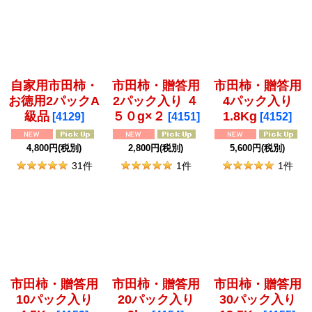
並び順
:
絞り込む
自家用市田柿・
市田柿・贈答用
市田柿・贈答用
お徳用2パックA
2パック入り ４
4パック入り
級品
５０g×２
1.8Kg
[
4129
]
[
4151
]
[
4152
]
4,800
円
(税別)
2,800
円
(税別)
5,600
円
(税別)
31
件
1
件
1
件
市田柿・贈答用
市田柿・贈答用
市田柿・贈答用
10パック入り
20パック入り
30パック入り