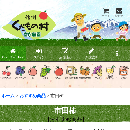
カート
問合せ
Online Shop Home
ログイン
店長日記
新規登録
ホーム
>
おすすめ商品
>
市田柿
市田柿
[
おすすめ商品
]