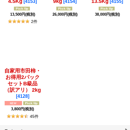
4.5Kg
9kg
13.5Kg
[
4153
]
[
4154
]
[
4155
]
13,500
円
(税別)
26,000
円
(税別)
38,000
円
(税別)
2
件
自家用市田柿・
お得用2パック
セットB級品
（訳アリ） 2kg
[
4128
]
3,800
円
(税別)
45
件