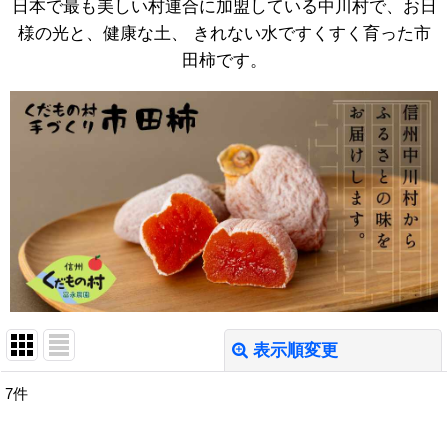
日本で最も美しい村連合に加盟している中川村で、お日
様の光と、健康な土、 きれない水ですくすく育った市
田柿です。
表示順変更
閉じる
7
件
表示数
: