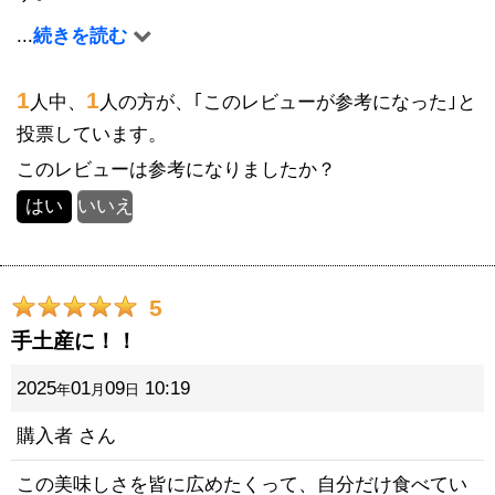
...
続きを読む
有難うございました。
干芋も楽しみにしております。
1
1
人中、
人の方が、｢このレビューが参考になった｣と
投票しています。
このレビューは参考になりましたか？
はい
いいえ
5
手土産に！！
2025
01
09
10:19
年
月
日
購入者
さん
この美味しさを皆に広めたくって、自分だけ食べてい