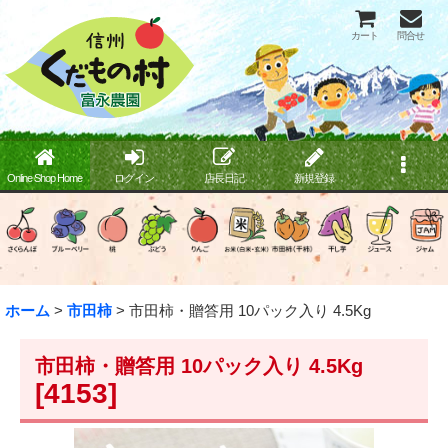
カート
問合せ
Online Shop Home
ログイン
店長日記
新規登録
ホーム
>
市田柿
>
市田柿・贈答用 10パック入り 4.5Kg
市田柿・贈答用 10パック入り 4.5Kg
[
4153
]