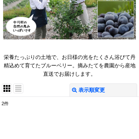
栄養たっぷりの土地で、お日様の光をたくさん浴びて丹
精込めて育てたブルーベリー。摘みたてを農園から産地
直送でお届けします。
表示順変更
閉じる
2
件
表示数
:
並び順
: