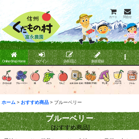
カート
問合せ
Online Shop Home
ログイン
店長日記
新規登録
ホーム
>
おすすめ商品
>
ブルーベリー
ブルーベリー
[
おすすめ商品
]