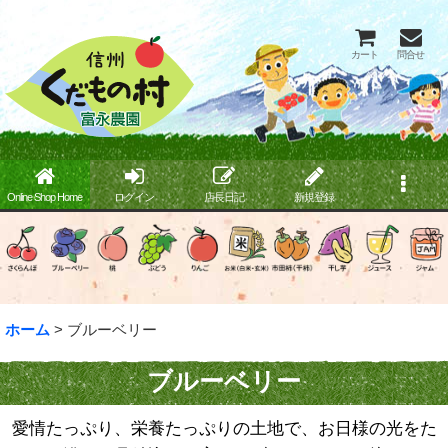
カート
問合せ
Online Shop Home
ログイン
店長日記
新規登録
ホーム
>
ブルーベリー
ブルーベリー
愛情たっぷり、栄養たっぷりの土地で、お日様の光をた