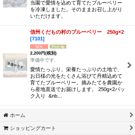
当園で愛情を込めて育てたブルーベリー
を冷凍しました。そのままお召し上がり
いただけます。
信州くだもの村のブルーベリー 250g×2
[
7101
]
2,200
円
(税別)
準備中です.
愛情たっぷり、栄養たっぷりの土地で、
お日様の光をたくさん浴びて丹精込めて
育てたブルーベリー。摘みたてを農園か
ら産地直送でお届けします。 250g×2パッ
ク入り &nb…
ホーム
ショッピングカート