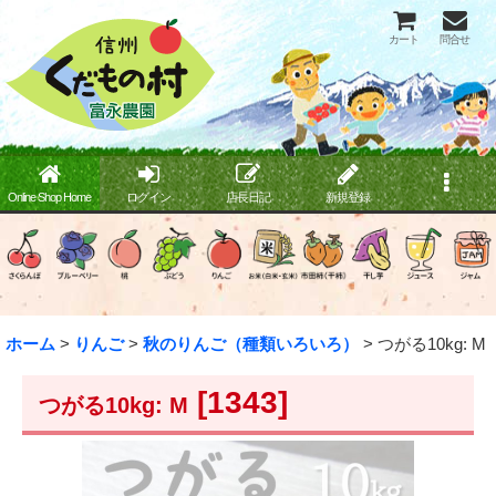
カート
問合せ
Online Shop Home
ログイン
店長日記
新規登録
ホーム
>
りんご
>
秋のりんご（種類いろいろ）
>
つがる10kg: M
[
1343
]
つがる10kg: M