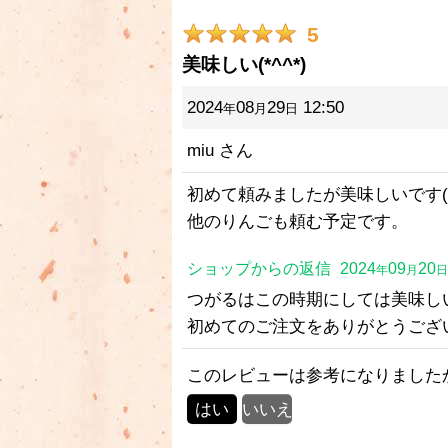
5
美味しい(*^^*)
2024
08
29
12:50
年
月
日
miu
さん
初めて頼みましたが美味しいです(*^
他のりんごも頼む予定です。
ショップからの返信
2024
09
20
年
月
日
つがるはこの時期にしては美味し
初めてのご注文をありがとうござ
このレビューは参考になりました
はい
いいえ