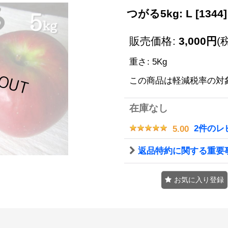
つがる5kg: L
[
1344
]
販売価格
:
3,000
円
(
重さ
:
5Kg
この商品は軽減税率の対
在庫なし
2
件のレ
5.00
返品特約に関する重要
お気に入り登録