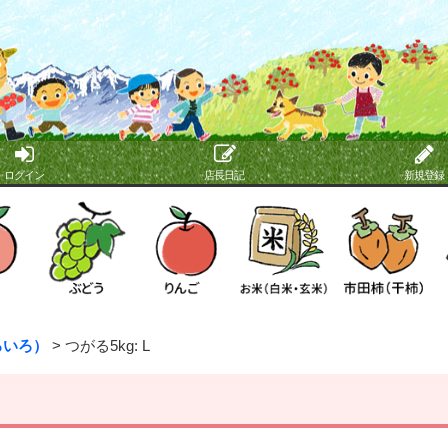
ログイン
店長日記
新規登録
ろいろ）
>
つがる5kg: L