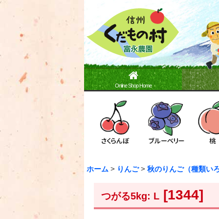
Online Shop Home
ホーム
>
りんご
>
秋のりんご（種類い
[
1344
]
つがる5kg: L