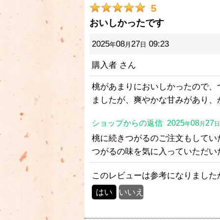
5
おいしかったです
2025
08
27
09:23
年
月
日
購入者
さん
桃があまりにおいしかったので、
ましたが、爽やかな甘みがあり、
ショップからの返信
2025
08
27
年
月
日
桃に続きつがるのご注文もしてい
つがるの味を気に入っていただい
このレビューは参考になりました
はい
いいえ