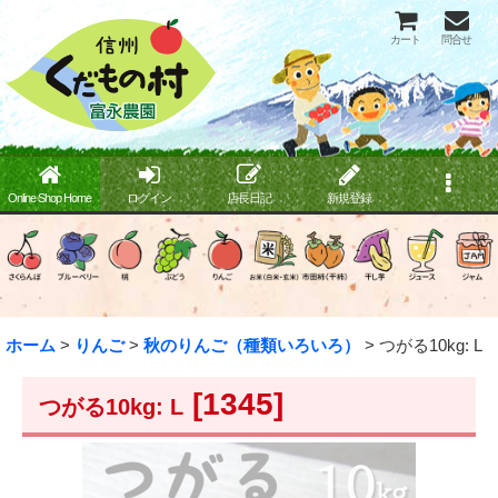
カート
問合せ
Online Shop Home
ログイン
店長日記
新規登録
ホーム
>
りんご
>
秋のりんご（種類いろいろ）
>
つがる10kg: L
[
1345
]
つがる10kg: L