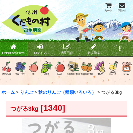
カート
問合せ
Online Shop Home
ログイン
店長日記
新規登録
ホーム
>
りんご
>
秋のりんご（種類いろいろ）
>
つがる3kg
[
1340
]
つがる3kg