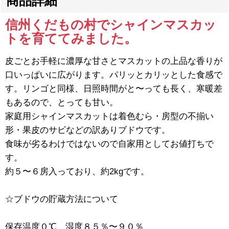
商品詳細
信州くだもの村でシャインマスカッ
トを育ててみました。
皮ごとお手軽に濃厚な甘さとマスカットの上品な香りが
口いっぱいに広がります。パリッとカリッとした食感で
す。リンゴと同様、日照時間がと〜っても長く、寒暖差
もあるので、とっても甘い。
家庭用シャインマスカットは着色むら・房型の不揃い
形・果皮のサビなどの訳ありブドウです。
食味が劣るわけではないので自家用としてお値打ちで
す。
約５〜６房入っており、約2kgです。
☆ブドウの貯蔵方法について
保存温度０℃ 湿度８５％〜９０％