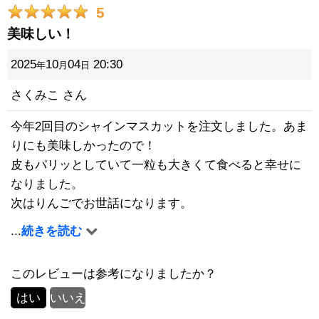
5
美味しい！
2025
10
04
20:30
年
月
日
さくみこ
さん
今年2回目のシャインマスカットを注文しました。あま
りにも美味しかったので！
皮もパリッとしていて一粒も大きくて食べると幸せに
なりました。
次はりんごでお世話になります。
(秋のりんご注文しました)
...
続きを読む
スターカットという切り方を今まで知らなかったので
今年は皮ごと美味しくいただこうと思います。
このレビューは参考になりましたか？
果物のいろんな美味しい食べ方がありましたら教えて
はい
いいえ
欲しいです。
ぶどうは来年またよろしくお願いします。