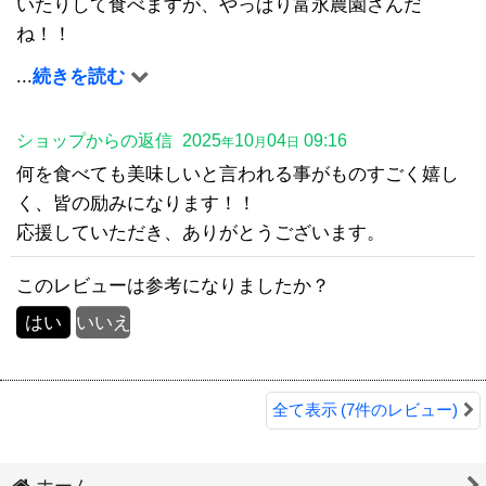
いたりして食べますが、やっぱり富永農園さんだ
ね！！
ってなりますヽ(*'▽'*)ノ
...
続きを読む
だからみんなに広まって購入できなくなるとちょっと
困っちゃうけど、オススメしたいです！！！
ショップからの返信
2025
10
04
09:16
年
月
日
何を食べても美味しいと言われる事がものすごく嬉し
く、皆の励みになります！！
応援していただき、ありがとうございます。
このレビューは参考になりましたか？
はい
いいえ
全て表示
(7件のレビュー)