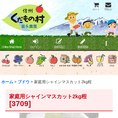
カート
問合せ
Online Shop Home
ログイン
店長日記
新規登録
ホーム
>
ブドウ
>
家庭用シャインマスカット2kg程
家庭用シャインマスカット2kg程
[
3709
]