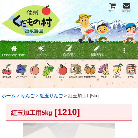
カート
問合せ
Online Shop Home
ログイン
店長日記
新規登録
ホーム
>
りんご
>
紅玉りんご
>
紅玉加工用5kg
[
1210
]
紅玉加工用5kg