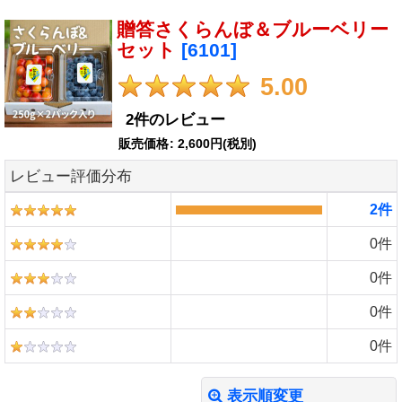
贈答さくらんぼ＆ブルーベリー
セット
[
6101
]
5.00
2
件のレビュー
販売価格
:
2,600円
(税別)
レビュー評価分布
2
件
0
件
0
件
0
件
0
件
表示順変更
閉じる