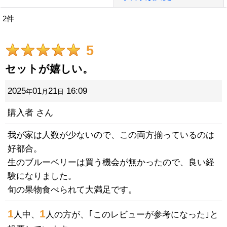
2
件
レビュー検索
:
5
期間
:
セットが嬉しい。
画像
:
2025
01
21
16:09
年
月
日
星の数
:
購入者
さん
我が家は人数が少ないので、この両方揃っているのは
並び順
:
好都合。
絞り込む
生のブルーベリーは買う機会が無かったので、良い経
験になりました。
旬の果物食べられて大満足です。
1
1
人中、
人の方が、｢このレビューが参考になった｣と