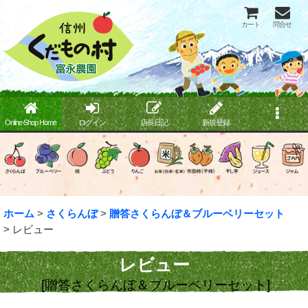
カート
問合せ
Online Shop Home
ログイン
店長日記
新規登録
ホーム
>
さくらんぼ
>
贈答さくらんぼ＆ブルーベリーセット
>
レビュー
レビュー
[
贈答さくらんぼ＆ブルーベリーセット
]